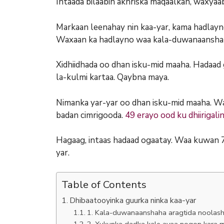
Intaada bilaabin akhriska maqaalkan, waxyaa
Markaan leenahay nin kaa-yar, kama hadlayno
Waxaan ka hadlayno waa kala-duwanaanshaha 
Xidhiidhada oo dhan isku-mid maaha. Hadaad 
la-kulmi kartaa. Qaybna maya.
Nimanka yar-yar oo dhan isku-mid maaha. Wax
badan cimrigooda.
49 erayo ood ku dhiirigali
Hagaag, intaas hadaad ogaatay. Waa kuwan 7
yar.
Table of Contents
Dhibaatooyinka guurka ninka kaa-yar
1. Kala-duwanaanshaha aragtida noolas
2. Xukunka dadka kale ayaa noqon kara m