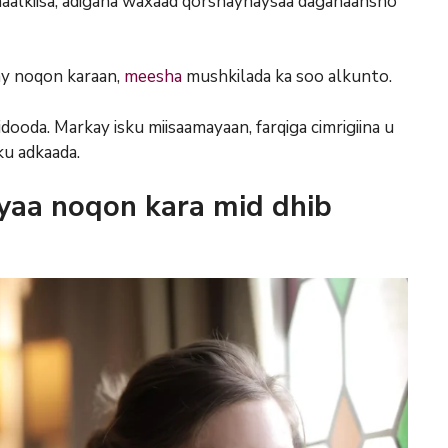
aalkiisa, adigana waxaad qorshaynaysaa daganaansho
xay noqon karaan,
meesha
mushkilada ka soo alkunto.
ooda. Markay isku miisaamayaan, farqiga cimrigiina u
u adkaada.
yaa noqon kara mid dhib