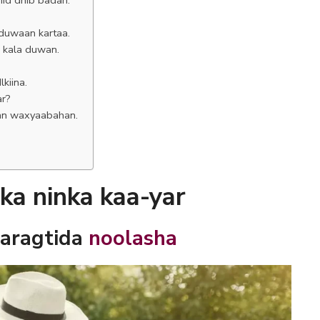
duwaan kartaa.
 kala duwan.
kiina.
ar?
tan waxyaabahan.
ka ninka kaa-yar
aragtida
noolasha