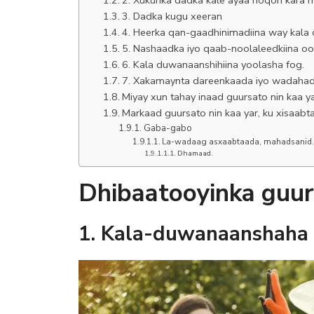
3. Dadka kugu xeeran
4. Heerka qan-gaadhinimadiina way kala 
5. Nashaadka iyo qaab-noolaleedkiina oo
6. Kala duwanaanshihiina yoolasha fog.
7. Xakamaynta dareenkaada iyo wadahadl
Miyay xun tahay inaad guursato nin kaa y
Markaad guursato nin kaa yar, ku xisaab
Gaba-gabo
La-wadaag asxaabtaada, mahadsanid.
Dhamaad.
Dhibaatooyinka guur
1.
Kala-duwanaanshaha 