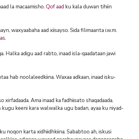
naad la macaamisho.
Qof aad
ku kala duwan tihiin
yn, waxyaabaha aad xiisayso. Sida filimaanta i.w.m.
as
.
 Halka adigu aad rabto, inaad isla-qaadataan jawi
taa hab noolaleedkiina. Waxaa adkaan, inaad isku-
 xirfadaada. Ama inaad ka fadhiisato shaqadaada.
 kugu keeni kara walwalka ugu badan, ayaa ku niyad-
u noqon karta xidhiidhkiina. Sababtoo ah, iskusi