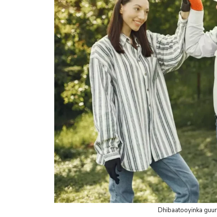
Dhibaatooyinka guurk