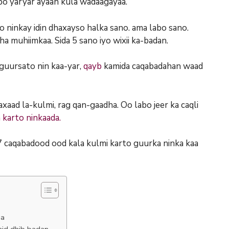
bo yaryar ayaan kula wadaagayaa.
 ninkay idin dhaxayso halka sano. ama labo sano.
muhiimkaa. Sida 5 sano iyo wixii ka-badan.
guursato nin kaa-yar,
qayb
kamida caqabadahan waad
aad la-kulmi, rag qan-gaadha. Oo labo jeer ka caqli
n karto ninkaada.
 caqabadood ood kala kulmi karto guurka ninka kaa
ha
id dhib badan.