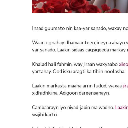
Inaad guursato nin kaa-yar sanado, waxay no
Waan ognahay dhamaanteen, ineyna ahayn wa
yar sanado. Laakin sidaas cagsigeeda mark
Khalad ha ii fahmin, way jiraan waxyaabo
xiis
yartahay. Ood isku aragti ka tihiin noolasha.
Laakin markasta maaha arrin fudud, waxaa
jir
xidhiidhkiina. Adigoon dareensanayn.
Cambaarayn iyo niyad-jabin ma wadno.
Laaki
wajihi karto.