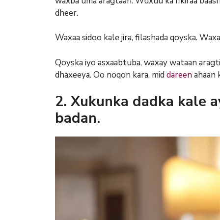
waxba uma aragtaan. Wuxuu ka fikiraa baash
dheer.
Waxaa sidoo kale jira, filashada qoyska. Wa
Qoyska iyo asxaabtuba, waxay wataan aragtid
dhaxeeya. Oo noqon kara, mid
dareen
ahaan k
2.
Xukunka dadka kale a
badan.