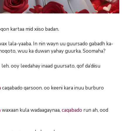
qon kartaa mid xiiso badan.
x lala-yaaba. In nin wayn uu guursado gabadh ka-
ay noqoto, wuu ka duwan yahay guurka. Soomaha?
o
leh. ooy leedahay inaad guursato, qof da’diisu
a
caqabado qarsoon. oo keeni kara inuu burburo
n
waxaan kula wadaagaynaa,
caqabado
run ah, ood