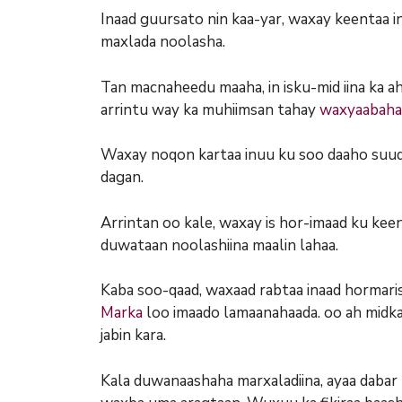
Inaad guursato nin kaa-yar, waxay keentaa i
maxlada noolasha.
Tan macnaheedu maaha, in isku-mid iina ka aha
arrintu way ka muhiimsan tahay
waxyaabaha
Waxay noqon kartaa inuu ku soo daaho suuqa.
dagan.
Arrintan oo kale, waxay is hor-imaad ku keen
duwataan noolashiina maalin lahaa.
Kaba soo-qaad, waxaad rabtaa inaad hormariso
Marka
loo imaado lamaanahaada. oo ah midka
jabin kara.
Kala duwanaashaha marxaladiina, ayaa dabar k