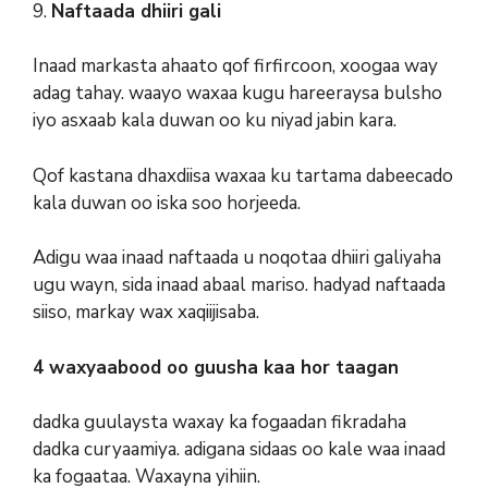
9.
Naftaada dhiiri gali
Inaad markasta ahaato qof firfircoon, xoogaa way
adag tahay. waayo waxaa kugu hareeraysa bulsho
iyo asxaab kala duwan oo ku niyad jabin kara.
Qof kastana dhaxdiisa waxaa ku tartama dabeecado
kala duwan oo iska soo horjeeda.
Adigu waa inaad naftaada u noqotaa dhiiri galiyaha
ugu wayn, sida inaad abaal mariso. hadyad naftaada
siiso, markay wax xaqiijisaba.
4 waxyaabood oo guusha kaa hor taagan
dadka guulaysta waxay ka fogaadan fikradaha
dadka curyaamiya. adigana sidaas oo kale waa inaad
ka fogaataa. Waxayna yihiin.