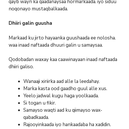
qayb wayn ka qaadanaysaa hormarkaada. iyo siduu
noqonayo mustaqbalkaada.
Dhiiri galin guusha
Markaad ku jirto hayaanka guushaada ee nolosha.
waa inaad naftaada dhuuri galin u samaysaa.
Qodobadan waxay kaa caawinayaan inaad naftaada
dhiiri galiso.
Wanaaji xiriirka aad alle la leedahay.
Marka kasta ood gaadho guul alle xus.
Yeelo jadwal kugu haga yoolkaada.
Si togan u fikir.
Samayso waqti aad ku qiimayso wax-
qabadkaada.
Rajooyinkaada iyo hankaadaba ha xadidin.