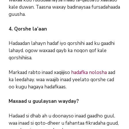
kale duwan. Taasna waxay badinaysaa fursadahaada
guusha.
4. Qorshe la’aan
Hadaadan lahayn hadaf iyo qorshihi aad ku gaadhi
lahayd. ogow waxaad qayb ka noqon qof kale
qorshihiisa.
Markaad rabto inaad xaqiijiso
hadafka nolosha
aad
ka leedahay. waa waajib inaad yeelato qorshe cad
oo kugu hagaya hadafkaas.
Maxaad u guulaysan wayday?
Hadaad si dhab ah u doonayso inaad gaadho guul.
waa inaad si qoto-dheer u fahantaa fikradaha guud,