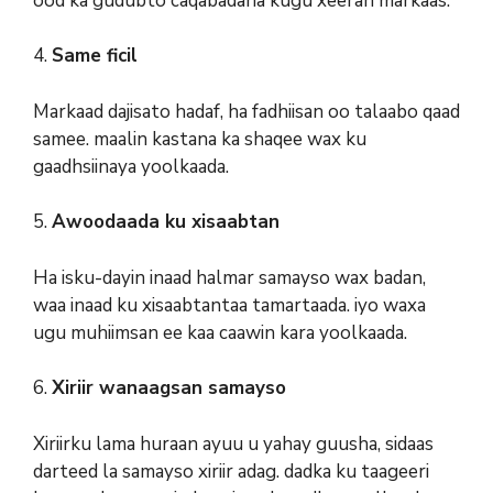
ood ka gudubto caqabadaha kugu xeeran markaas.
4.
Same ficil
Markaad dajisato hadaf, ha fadhiisan oo talaabo qaad
samee. maalin kastana ka shaqee wax ku
gaadhsiinaya yoolkaada.
5.
Awoodaada ku xisaabtan
Ha isku-dayin inaad halmar samayso wax badan,
waa inaad ku xisaabtantaa tamartaada. iyo waxa
ugu muhiimsan ee kaa caawin kara yoolkaada.
6.
Xiriir wanaagsan samayso
Xiriirku lama huraan ayuu u yahay guusha, sidaas
darteed la samayso xiriir adag. dadka ku taageeri