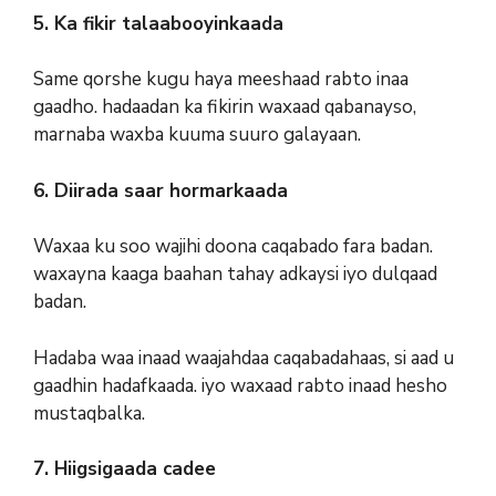
5. Ka fikir talaabooyinkaada
Same qorshe kugu haya meeshaad rabto inaa
gaadho. hadaadan ka fikirin waxaad qabanayso,
marnaba waxba kuuma suuro galayaan.
6. Diirada saar hormarkaada
Waxaa ku soo wajihi doona caqabado fara badan.
waxayna kaaga baahan tahay adkaysi iyo dulqaad
badan.
Hadaba waa inaad waajahdaa caqabadahaas, si aad u
gaadhin hadafkaada. iyo waxaad rabto inaad hesho
mustaqbalka.
7. Hiigsigaada cadee