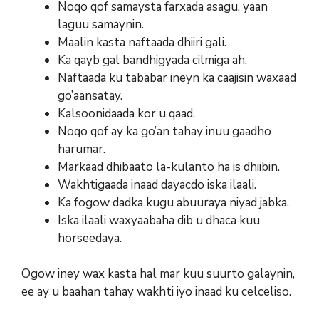
Noqo qof samaysta farxada asagu, yaan
laguu samaynin.
Maalin kasta naftaada dhiiri gali.
Ka qayb gal bandhigyada cilmiga ah.
Naftaada ku tababar ineyn ka caajisin waxaad
go’aansatay.
Kalsoonidaada kor u qaad.
Noqo qof ay ka go’an tahay inuu gaadho
harumar.
Markaad dhibaato la-kulanto ha is dhiibin.
Wakhtigaada inaad dayacdo iska ilaali.
Ka fogow dadka kugu abuuraya niyad jabka.
Iska ilaali waxyaabaha dib u dhaca kuu
horseedaya.
Ogow iney wax kasta hal mar kuu suurto galaynin,
ee ay u baahan tahay wakhti iyo inaad ku celceliso.