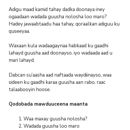
Adigu maad kamid tahay dadka doonaya iney
ogaadaan wadada guusha nolosha loo maro?
Hadey jawaabtaadu haa tahay, qoraalkan adiguu ku
quseeyaa.
Waxaan kula wadaagaynaa habkaad ku gaadhi
lahayd guusha aad doonayso. iyo wadaada aad u
mari lahayd.
Dabcan su’aasha aad naftaada waydiinayso, waa
sideen ku gaadhi karaa guusha aan rabo. raac
talaabooyin hoose.
Qodobada mawduuceena maanta
Waa maxay guusha nolosha?
Wadada guusha loo maro