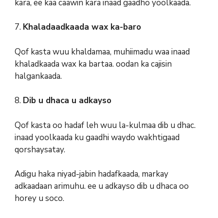
kara, ee kaa caawin kara inaad gaadho yoolkaada.
7.
Khaladaadkaada wax ka-baro
Qof kasta wuu khaldamaa, muhiimadu waa inaad
khaladkaada wax ka bartaa. oodan ka cajisin
halgankaada.
8.
Dib u dhaca u adkayso
Qof kasta oo hadaf leh wuu la-kulmaa dib u dhac.
inaad yoolkaada ku gaadhi waydo wakhtigaad
qorshaysatay.
Adigu haka niyad-jabin hadafkaada, markay
adkaadaan arimuhu. ee u adkayso dib u dhaca oo
horey u soco.