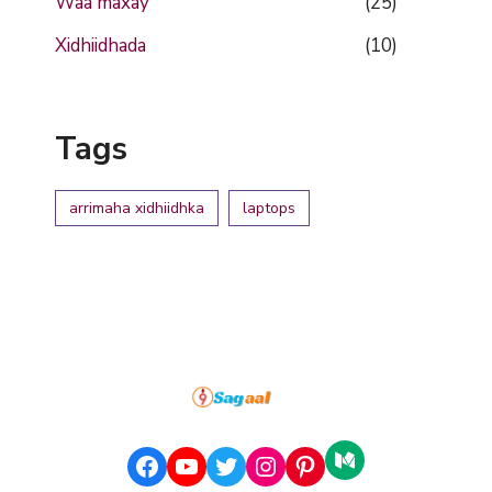
Waa maxay
(25)
Xidhiidhada
(10)
Tags
arrimaha xidhiidhka
laptops
Medium
Facebook
YouTube
Twitter
Instagram
Pinterest