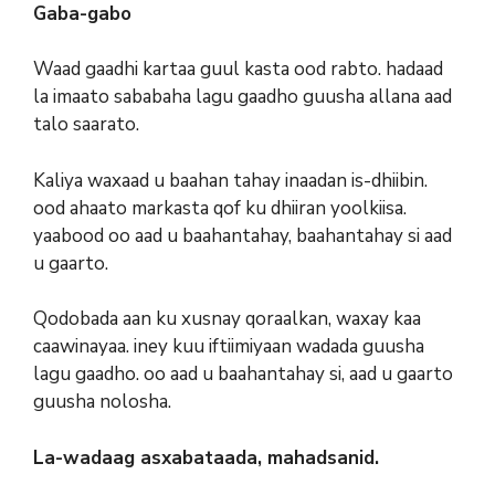
Gaba-gabo
Waad gaadhi kartaa guul kasta ood rabto. hadaad
la imaato sababaha lagu gaadho guusha allana aad
talo saarato.
Kaliya waxaad u baahan tahay inaadan is-dhiibin.
ood ahaato markasta qof ku dhiiran yoolkiisa.
yaabood oo aad u baahantahay, baahantahay si aad
u gaarto.
Qodobada aan ku xusnay qoraalkan, waxay kaa
caawinayaa. iney kuu iftiimiyaan wadada guusha
lagu gaadho. oo aad u baahantahay si, aad u gaarto
guusha nolosha.
La-wadaag asxabataada, mahadsanid.