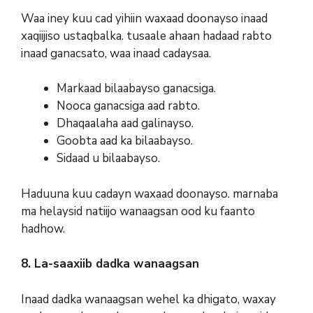
Waa iney kuu cad yihiin waxaad doonayso inaad
xaqiijiso ustaqbalka. tusaale ahaan hadaad rabto
inaad ganacsato, waa inaad cadaysaa.
Markaad bilaabayso ganacsiga.
Nooca ganacsiga aad rabto.
Dhaqaalaha aad galinayso.
Goobta aad ka bilaabayso.
Sidaad u bilaabayso.
Haduuna kuu cadayn waxaad doonayso. marnaba
ma helaysid natiijo wanaagsan ood ku faanto
hadhow.
8. La-saaxiib dadka wanaagsan
Inaad dadka wanaagsan wehel ka dhigato, waxay