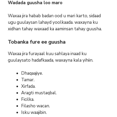
Wadada guusha loo maro
Waxaa jira habab badan ood u mari karto, sidaad
ugu guulaysan lahayd yoolkaada. waxayna ku
xidhan tahay waxaad ka aaminsan tahay guusha.
Tobanka fure ee guusha
Waxaa jira furayaal kuu sahlaya inaad ku
guulaysato hadafkaada, waxayna kala yihiin.
Dhaqaajiye.
Tamar.
Xirfada.
Aragti mustaqbal.
Ficilka.
Filasho wacan.
Isku waajibin.