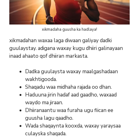
xikmadaha guusha ka hadlaya!
xikmadahan waxaa laga diwaan galiyay dadki
guulaystay. adigana waxay kugu dhiiri galinayaan
inaad ahaato qof dhiiran markasta.
Dadka guulaysta waxay maalgashadaan
wakhtigooda.
Shaqadu waa midhaha rajada oo dhan.
Haduuna jirin hadaf aad gaadho, waxaad
waydo ma jiraan.
Dhiiranaantu waa furaha ugu fiican ee
guusha lagu qaadho.
Wada shaqaynta kooxda, waxay yaraysaa
culayska shaqada.