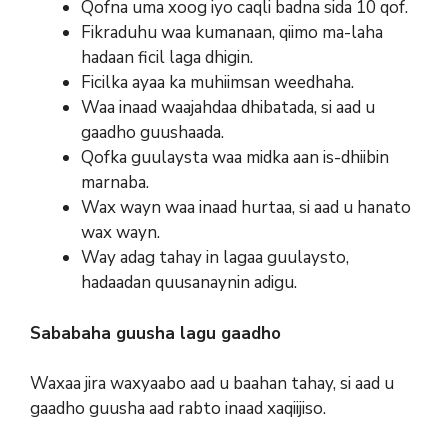
Qofna uma xoog iyo caqli badna sida 10 qof.
Fikraduhu waa kumanaan, qiimo ma-laha
hadaan ficil laga dhigin.
Ficilka ayaa ka muhiimsan weedhaha.
Waa inaad waajahdaa dhibatada, si aad u
gaadho guushaada.
Qofka guulaysta waa midka aan is-dhiibin
marnaba.
Wax wayn waa inaad hurtaa, si aad u hanato
wax wayn.
Way adag tahay in lagaa guulaysto,
hadaadan quusanaynin adigu.
Sababaha guusha lagu gaadho
Waxaa jira waxyaabo aad u baahan tahay, si aad u
gaadho guusha aad rabto inaad xaqiijiso.