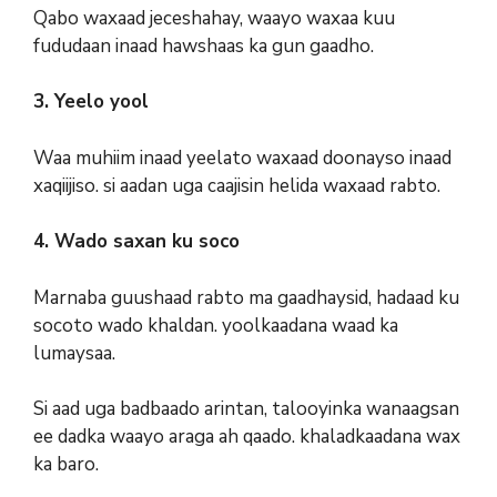
Qabo waxaad jeceshahay, waayo waxaa kuu
fududaan inaad hawshaas ka gun gaadho.
3. Yeelo yool
Waa muhiim inaad yeelato waxaad doonayso inaad
xaqiijiso. si aadan uga caajisin helida waxaad rabto.
4. Wado saxan ku soco
Marnaba guushaad rabto ma gaadhaysid, hadaad ku
socoto wado khaldan. yoolkaadana waad ka
lumaysaa.
Si aad uga badbaado arintan, talooyinka wanaagsan
ee dadka waayo araga ah qaado. khaladkaadana wax
ka baro.