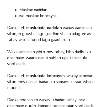
Maskax xadidan.
iyo maskax kobcaysa.
Dadka leh
maskaxda xadidan
waxay aaminsan
yihiin, in guusha lagu gaadhin shaqo adag. ee ay
tahay wax si fudud lagu gaadhi karo.
Waxa aaminsan yihiin iney tahay, hibo dadku ku
dhashaan. waana dad si sahlan uga tanaasula
yoolkaada.
Dadka leh
maskaxda kobcaysa
, waxay aaminan
yihiin. iney dadaal badan ku samayn karaan isbadal
muuqda.
Dadka noocan ah waxay u badan tahay iney
gaadhaan guulo. kamana tanaasulaan yoolkaada,