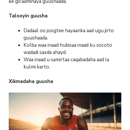
ee go’aaminaya guushaada.
Talooyin guusha
Dadaal oo joogtee hayaanka aad ugu jirto
guushaada.
Kolba waa inaad hubisaa inaad ku socoto
wadadi saxda ahayd.
Waa inaad u samirtaa caqabadaha aad la
kulmi karto.
Xikmadaha guusha