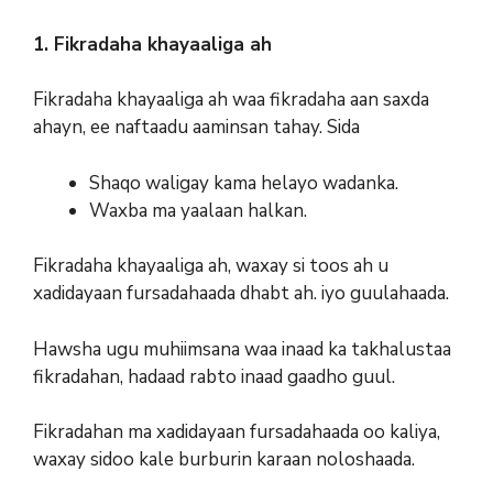
1. Fikradaha khayaaliga ah
Fikradaha khayaaliga ah waa fikradaha aan saxda
ahayn, ee naftaadu aaminsan tahay. Sida
Shaqo waligay kama helayo wadanka.
Waxba ma yaalaan halkan.
Fikradaha khayaaliga ah, waxay si toos ah u
xadidayaan fursadahaada dhabt ah. iyo guulahaada.
Hawsha ugu muhiimsana waa inaad ka takhalustaa
fikradahan, hadaad rabto inaad gaadho guul.
Fikradahan ma xadidayaan fursadahaada oo kaliya,
waxay sidoo kale burburin karaan noloshaada.