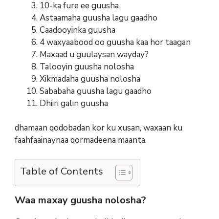
10-ka fure ee guusha
Astaamaha guusha lagu gaadho
Caadooyinka guusha
4 waxyaabood oo guusha kaa hor taagan
Maxaad u guulaysan wayday?
Talooyin guusha nolosha
Xikmadaha guusha nolosha
Sababaha guusha lagu gaadho
Dhiiri galin guusha
dhamaan qodobadan kor ku xusan, waxaan ku
faahfaainaynaa qormadeena maanta.
Table of Contents
Waa maxay guusha nolosha?