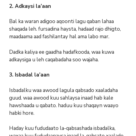
2. Adkaysi la’aan
Bal ka waran adigoo aqoonti lagu qaban lahaa
shaqada leh. fursadina haysta, hadaad rajo dhigto,
maadaama aad fashilantay hal ama labo mar.
Dadka kaliya ee gaadha hadafkooda, waa kuwa
adkaysiga u leh caqabadaha soo wajaha.
3. Isbadal la’aan
Isbadalku waa awood lagula qabsado xaaladaha
guud. waa awood kuu sahlaysa inaad hab kale
hawshaada u qabato. haduu kuu shaqayn waayo
habki hore.
Haday kuu fududaato la-qabsashada isbadalka,
waxaa kuu fududaanaysa inaad la-qabsato xaalado