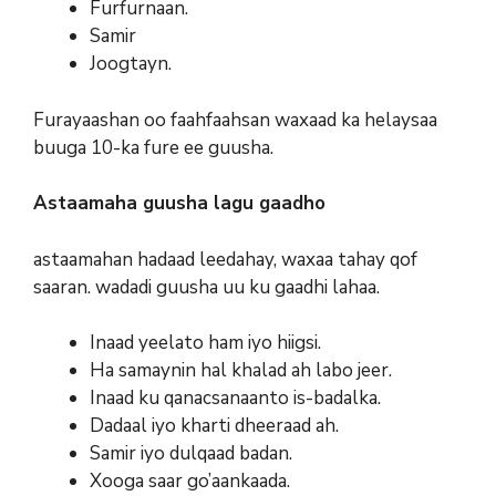
Furfurnaan.
Samir
Joogtayn.
Furayaashan oo faahfaahsan waxaad ka helaysaa
buuga 10-ka fure ee guusha.
Astaamaha guusha lagu gaadho
astaamahan hadaad leedahay, waxaa tahay qof
saaran. wadadi guusha uu ku gaadhi lahaa.
Inaad yeelato ham iyo hiigsi.
Ha samaynin hal khalad ah labo jeer.
Inaad ku qanacsanaanto is-badalka.
Dadaal iyo kharti dheeraad ah.
Samir iyo dulqaad badan.
Xooga saar go’aankaada.