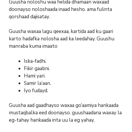
Guusha noloshu waa helida dhamaan waxaad
doonayso noloshaada inaad hesho. ama fulinta
qorshaad dajisatay.
Guusha waxaa lagu qeexaa, kartida aad ku gaari
karto hadafka nolosha aad ka leedahay. Guushu
manraba kuma imaato
Iska-fadhi.
Fikir gaabni.
Hami yari.
Samir la’aan.
Iyo fudayd.
Guusha aad gaadhayso waxaa go’aamiya hankaada
mustaqbalka eed doonayso. guushaadana waxay la
eg-tahay hankaada inta uu la eg yahay.