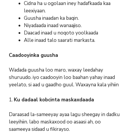
Cidna ha u ogolaan iney hadafkaada kaa
leexiyaan.
Guusha inaadan ka baqin.
Niyadaada inaad wanaajiso.
Daacad inaad u noqoto yoolkaada
Alle inaad talo saarati markasta.
Caadooyinka guusha
Wadada guusha loo maro, waxay leedahay
shuruudo. iyo caadooyin loo baahan yahay inaad
yeelato, si aad u gaadho guul. Waxayna kala yihiin
1.
Ku dadaal kobcinta maskaxdaada
Daraasad la-sameeyay ayaa lagu sheegay in dadku
leeyihiin. labo maskaxood oo asaasi ah, oo
saameeya sidaad u fikirayso.