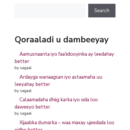
Search
Search
Qoraaladi u dambeeyay
Aamusnaanta iyo faa’iidooyinka ay leedahay
better
by sagaal
Ardayga wanaagsan iyo astaamaha uu
leeyahay better
by sagaal
Calaamadaha dhiig karka iyo sida loo
daweeyo better
by sagaal
Xijaabka dumarka – waa maxay ujeedada loo
xidho better