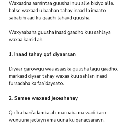
Waxaadna aamintaa guusha inuu alle bixiyo alle.
balse waxaad u baahan tahay inaad la imaato
sababihi aad ku gaadhi lahayd guusha.
Waxyaabaha guusha inaad gaadho kuu sahlaya
waxaa kamid ah.
1. Inaad tahay qof diyaarsan
Diyaar garowgu waa asaaska guusha lagu gaadho.
markaad diyaar tahay waxaa kuu sahlan inaad
fursadaha ka faa’idaysato.
2. Samee waxaad jeceshahay
Qofka bani’adamka ah, marnaba ma wadi karo
wuxuuna jeclayn ama uuna ku qanacsanayn.