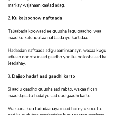
markay wajahaan xaalad adag.
2.
Ku kalsoonow naftaada
Talaabada koowaad ee guusha lagu gaadho. waa
inaad ku kalsnootaa naftaada iyo kartidaa.
Hadaadan naftaada adigu aaminsanayn. waxaa kugu
adkaan doonta inaad gaadho yoolka nolosha aad ka
leedahay.
3.
Dajiso hadaf aad gaadhi karto
Si aad u gaadho guusha aad rabto, waxaa fiican
inaad dajisato hadafyo cad ood gaadhi karto.
Waxaana kuu fududaanaya inaad horey u socoto.