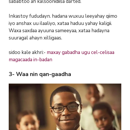
sababtoo ah kalsoonidiisa darted.
Inkastoy fududayn. hadana wuxuu leeyahay qiimo
iyo anshax uu ilaaliyo, xataa haduu yahay kaligii.
Waxa saxdaa ayuuna sameeyaa, xataa hadayna
suuragal ahayn xilligaas.
sidoo kale akhri:-
maxay gabadha ugu cel-celisaa
magacaada in-badan
3- Waa nin qan-gaadha