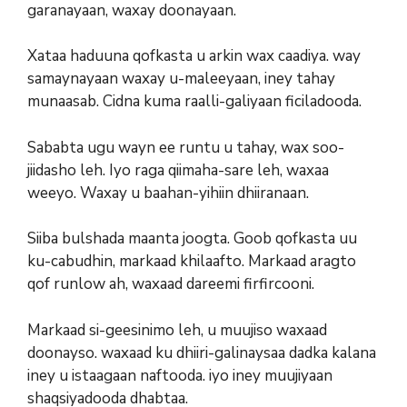
garanayaan, waxay doonayaan.
Xataa haduuna qofkasta u arkin wax caadiya. way
samaynayaan waxay u-maleeyaan, iney tahay
munaasab. Cidna kuma raalli-galiyaan ficiladooda.
Sababta ugu wayn ee runtu u tahay, wax soo-
jiidasho leh. Iyo raga qiimaha-sare leh, waxaa
weeyo. Waxay u baahan-yihiin dhiiranaan.
Siiba bulshada maanta joogta. Goob qofkasta uu
ku-cabudhin, markaad khilaafto. Markaad aragto
qof runlow ah, waxaad dareemi firfircooni.
Markaad si-geesinimo leh, u muujiso waxaad
doonayso. waxaad ku dhiiri-galinaysaa dadka kalana
iney u istaagaan naftooda. iyo iney muujiyaan
shaqsiyadooda dhabtaa.