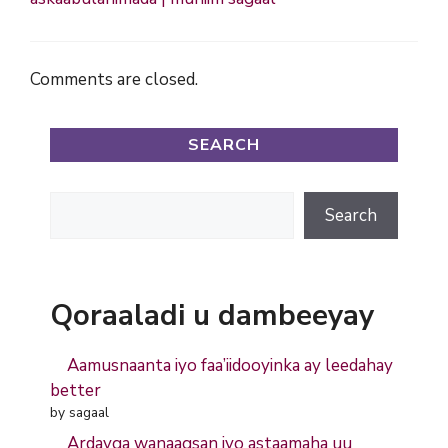
Comments are closed.
SEARCH
Search
Search
Qoraaladi u dambeeyay
Aamusnaanta iyo faa’iidooyinka ay leedahay
better
by sagaal
Ardayga wanaagsan iyo astaamaha uu