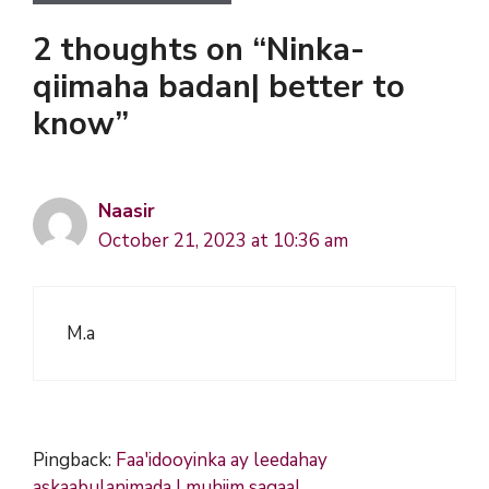
2 thoughts on “Ninka-
qiimaha badan| better to
know”
Naasir
October 21, 2023 at 10:36 am
M.a
Pingback:
Faa'idooyinka ay leedahay
askaabulanimada | muhiim sagaal