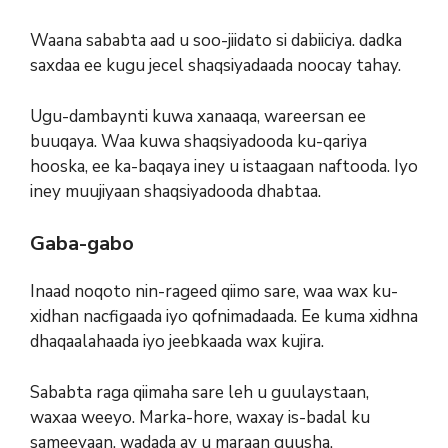
Waana sababta aad u soo-jiidato si dabiiciya. dadka
saxdaa ee kugu jecel shaqsiyadaada noocay tahay.
Ugu-dambaynti kuwa xanaaqa, wareersan ee
buuqaya. Waa kuwa shaqsiyadooda ku-qariya
hooska, ee ka-baqaya iney u istaagaan naftooda. Iyo
iney muujiyaan shaqsiyadooda dhabtaa.
Gaba-gabo
Inaad noqoto nin-rageed qiimo sare, waa wax ku-
xidhan nacfigaada iyo qofnimadaada. Ee kuma xidhna
dhaqaalahaada iyo jeebkaada wax kujira.
Sababta raga qiimaha sare leh u guulaystaan,
waxaa weeyo. Marka-hore, waxay is-badal ku
sameeyaan, wadada ay u maraan guusha.