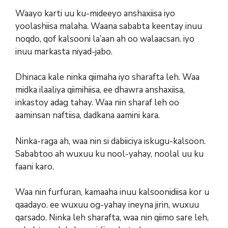
Waayo karti uu ku-mideeyo anshaxiisa iyo
yoolashiisa malaha. Waana sababta keentay inuu
noqdo, qof kalsooni la’aan ah oo walaacsan. iyo
inuu markasta niyad-jabo.
Dhinaca kale ninka qiimaha iyo sharafta leh. Waa
midka ilaaliya qiimihiisa, ee dhawra anshaxiisa,
inkastoy adag tahay. Waa nin sharaf leh oo
aaminsan naftiisa, dadkana aamini kara.
Ninka-raga ah, waa nin si dabiiciya iskugu-kalsoon.
Sababtoo ah wuxuu ku nool-yahay, noolal uu ku
faani karo.
Waa nin furfuran, kamaaha inuu kalsoonidiisa kor u
qaadayo. ee wuxuu og-yahay ineyna jirin, wuxuu
qarsado. Ninka leh sharafta, waa nin qiimo sare leh,