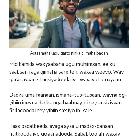
Astaamaha lagu garto ninka qiimaha badan
Mid kamida waxyaabaha ugu muhiimsan, ee ku
saabsan raga qiimaha sare leh, waxaa weeyo. Way
garanayaan shaqsiyadooda iyo waxay doonayaan.
Dadka uma faanaan, ismana-tus-tusaan. wayna og-
yihiin ineyna dadka uga baahnayn. iney ansixiyaan
ficiladooda iney yihiin sax iyo in-kale.
Taas badalkeeda, ayaga ayaa u madax-banaan
ficilkooda iyo go’aanadooda. Sababtoo ah waxay