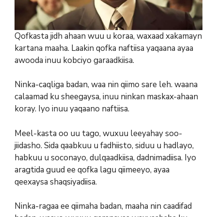
Qofkasta jidh ahaan wuu u koraa, waxaad xakamayn
kartana maaha. Laakin qofka naftiisa yaqaana ayaa
awooda inuu kobciyo garaadkiisa.
Ninka-caqliga badan, waa nin qiimo sare leh. waana
calaamad ku sheegaysa, inuu ninkan maskax-ahaan
koray. Iyo inuu yaqaano naftiisa.
Meel-kasta oo uu tago, wuxuu leeyahay soo-
jiidasho. Sida qaabkuu u fadhiisto, siduu u hadlayo,
habkuu u soconayo, dulqaadkiisa, dadnimadiisa. Iyo
aragtida guud ee qofka lagu qiimeeyo, ayaa
qeexaysa shaqsiyadiisa.
Ninka-ragaa ee qiimaha badan, maaha nin caadifad