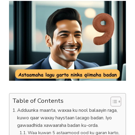
Table of Contents
Adduunka maanta, waxaa ku nool balaayin raga,
kuwo qaar waxay haystaan lacago badan. Iyo
gawaadhida xawaaraha badan ku-orda.
Waa kuwan 5 astaamood ood ku garan karto,