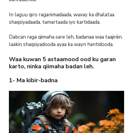
In laguu qiro raganimadaada, waxay ka dhalataa
shaqsiyadaada, tamartaada iyo kartidaada.
Dabcan raga qiimaha sare leh, badanaa waa taajiriiin.
laakin shaqsiyadooda ayaa ka wayn hantidooda.
Waa kuwan 5 astaamood ood ku garan
karto, ninka qiimaha badan leh.
1- Ma kibir-badna