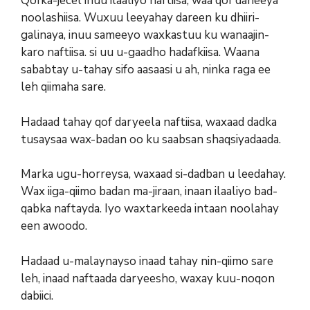
Qofka-jecel inuu ilaaliyo naftiisa, waa qof daneeya
noolashiisa. Wuxuu leeyahay dareen ku dhiiri-
galinaya, inuu sameeyo waxkastuu ku wanaajin-
karo naftiisa. si uu u-gaadho hadafkiisa. Waana
sababtay u-tahay sifo aasaasi u ah, ninka raga ee
leh qiimaha sare.
Hadaad tahay qof daryeela naftiisa, waxaad dadka
tusaysaa wax-badan oo ku saabsan shaqsiyadaada.
Marka ugu-horreysa, waxaad si-dadban u leedahay.
Wax iiga-qiimo badan ma-jiraan, inaan ilaaliyo bad-
qabka naftayda. Iyo waxtarkeeda intaan noolahay
een awoodo.
Hadaad u-malaynayso inaad tahay nin-qiimo sare
leh, inaad naftaada daryeesho, waxay kuu-noqon
dabiici.