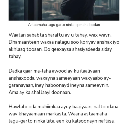
Astaamaha lagu garto ninka qiimaha badan
Waatan sababta sharaftu ay u tahay, wax wayn.
Dhamaanteen waxaa nalagu soo koriyay anshax iyo
akhlaaq toosan. Oo qeexaysa shasiyadeeda siday
tahay.
Dadka qaar ma-laha awood ay ku ilaaliyaan
anshaxooda. waxayna sameeyaan waxyaabo ay-
garanayaan, iney haboonayd ineyna sameeynin.
Ama ay ka shallaayi doonaan.
Hawlahooda muhiimkaa ayey baajiyaan, naftoodana
way khayaamaan markasta. Waana astaamaha
lagu-garto ninka liita, een ku kalsoonayn naftiisa.