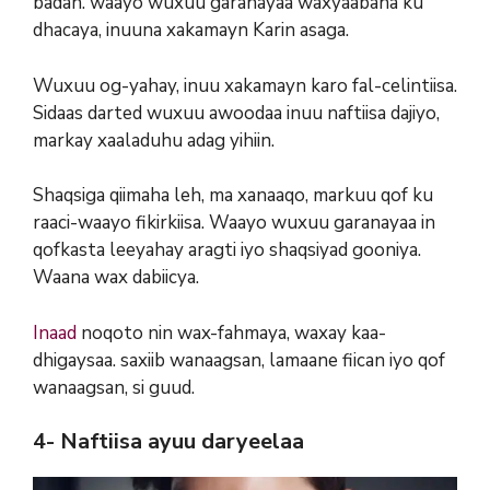
badan. waayo wuxuu garanayaa waxyaabaha ku
dhacaya, inuuna xakamayn Karin asaga.
Wuxuu og-yahay, inuu xakamayn karo fal-celintiisa.
Sidaas darted wuxuu awoodaa inuu naftiisa dajiyo,
markay xaaladuhu adag yihiin.
Shaqsiga qiimaha leh, ma xanaaqo, markuu qof ku
raaci-waayo fikirkiisa. Waayo wuxuu garanayaa in
qofkasta leeyahay aragti iyo shaqsiyad gooniya.
Waana wax dabiicya.
Inaad
noqoto nin wax-fahmaya, waxay kaa-
dhigaysaa. saxiib wanaagsan, lamaane fiican iyo qof
wanaagsan, si guud.
4- Naftiisa ayuu daryeelaa