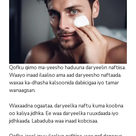
Qofku qiimo ma-yeesho haduuna daryeelin naftiisa.
Waayo inaad ilaaliso ama aad daryeesho naftaada.
waxaa ka-dhasha kalsoonida dabiicigaa iyo tamar
wanaagsan.
Waxaadna ogaataa, daryeelka naftu kuma koobna
oo kaliya jidhka. Ee waa daryeelka ruuxdaada iyo
jidhkaada. Labaduba waa inaad kobcisaa.