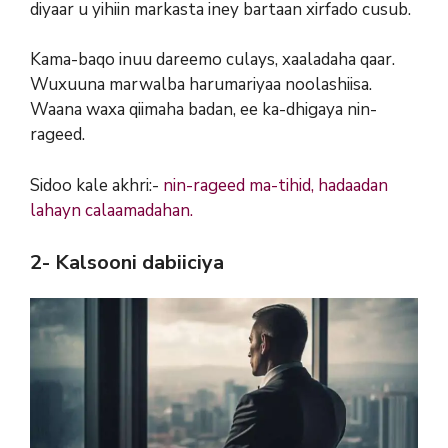
diyaar u yihiin markasta iney bartaan xirfado cusub.
Kama-baqo inuu dareemo culays, xaaladaha qaar.
Wuxuuna marwalba harumariyaa noolashiisa.
Waana waxa qiimaha badan, ee ka-dhigaya nin-
rageed.
Sidoo kale akhri:-
nin-rageed ma-tihid, hadaadan
lahayn calaamadahan.
2- Kalsooni dabiiciya