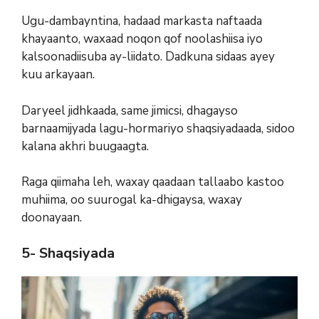
Ugu-dambayntina, hadaad markasta naftaada
khayaanto, waxaad noqon qof noolashiisa iyo
kalsoonadiisuba ay-liidato. Dadkuna sidaas ayey
kuu arkayaan.
Daryeel jidhkaada, same jimicsi, dhagayso
barnaamijyada lagu-hormariyo shaqsiyadaada, sidoo
kalana akhri buugaagta.
Raga qiimaha leh, waxay qaadaan tallaabo kastoo
muhiima, oo suurogal ka-dhigaysa, waxay
doonayaan.
5- Shaqsiyada