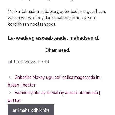
Marka-labaadna, sababta guulo-badan u gaadhaan,
waxaa weeyo. iney dadka kalana qiimo ku-soo
kordhiyaan noolashooda.
La-wadaag asxaabtaada, mahadsanid.
Dhammaad.
Post Views:
5,334
Gabadha Maxay ugu cel-celisa magacaada in-
badan | better
Faa’idooyinka ay leedahay askaabulanimada |
better
arrimaha xidhiidhka