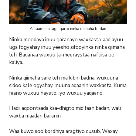
Astaamaha lagu garto ninka qiimaha badan
Ninka moodaya inuu garanayo waxkasta. aad ayuu
uga fogyahay inuu yeesho sifooyinka ninka qiimaha
leh. Badanaa wuxuu la-meeraystaa naftiisa oo
kaliya.
Ninka qiimaha sare leh ma kibir-badna, wuxuuna
sidoo kale ogyahay, inuuna aqaanin waxkasta. Kuma
faano wuxuu haysto, iyo wuxuu yaqaano.
Hadii aqoontaada kaa-dhigto mid faan badan, wali
waxba maadan baranin.
Waa kuwo soo kordhiya aragtiyo cusub. Waxay