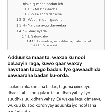
ninka qiimaha badan leh.
1- Ma kibir-badna
2- Kalsooni dabiiciya
3- Waa nin qan-gaadha
4- Naftiisa ayuu daryeelaa
5- Shaqsiyada
Gaba-gabo
La-wadaag asxaabtaada, mahadsanid.
Dhammaad.
Adduunka maanta, waxaa ku nool
balaayin raga, kuwo qaar waxay
haystaan lacago badan. Iyo gawaadhida
xawaaraha badan ku-orda.
Laakin ninka qiimaha badan, laguma qiimeeyo
dhaqaalaha soo-gala inta uu dhan yahay. Iyo
suudhka uu xidhan yahay. Ee waxaa lagu qiimeeya,
wuxuu ku soo kordhiyay aduunka iyo noolasha
bani’adamka.