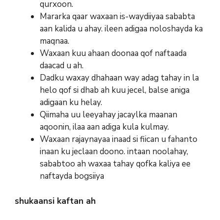
qurxoon.
Mararka qaar waxaan is-waydiiyaa sababta
aan kalida u ahay. ileen adigaa noloshayda ka
maqnaa.
Waxaan kuu ahaan doonaa qof naftaada
daacad u ah.
Dadku waxay dhahaan way adag tahay in la
helo qof si dhab ah kuu jecel, balse aniga
adigaan ku helay.
Qiimaha uu leeyahay jacaylka maanan
aqoonin, ilaa aan adiga kula kulmay.
Waxaan rajaynayaa inaad si fiican u fahanto
inaan ku jeclaan doono. intaan noolahay,
sababtoo ah waxaa tahay qofka kaliya ee
naftayda bogsiiya
shukaansi kaftan ah