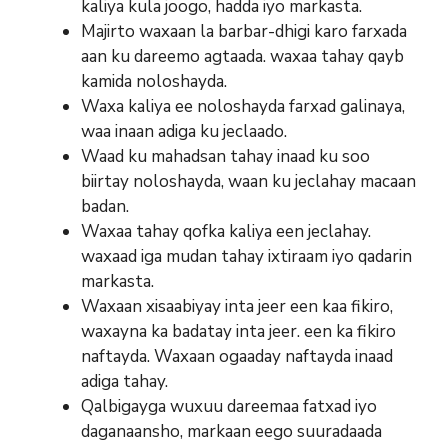
kaliya kula joogo, hadda iyo markasta.
Majirto waxaan la barbar-dhigi karo farxada
aan ku dareemo agtaada. waxaa tahay qayb
kamida noloshayda.
Waxa kaliya ee noloshayda farxad galinaya,
waa inaan adiga ku jeclaado.
Waad ku mahadsan tahay inaad ku soo
biirtay noloshayda, waan ku jeclahay macaan
badan.
Waxaa tahay qofka kaliya een jeclahay.
waxaad iga mudan tahay ixtiraam iyo qadarin
markasta.
Waxaan xisaabiyay inta jeer een kaa fikiro,
waxayna ka badatay inta jeer. een ka fikiro
naftayda. Waxaan ogaaday naftayda inaad
adiga tahay.
Qalbigayga wuxuu dareemaa fatxad iyo
daganaansho, markaan eego suuradaada