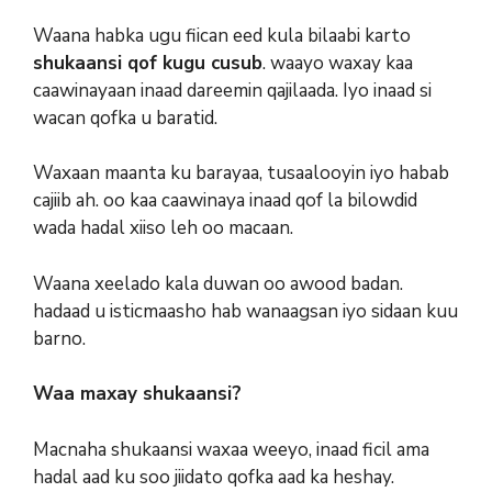
Waana habka ugu fiican eed kula bilaabi karto
shukaansi qof kugu cusub
. waayo waxay kaa
caawinayaan inaad dareemin qajilaada. Iyo inaad si
wacan qofka u baratid.
Waxaan maanta ku barayaa, tusaalooyin iyo habab
cajiib ah. oo kaa caawinaya inaad qof la bilowdid
wada hadal xiiso leh oo macaan.
Waana xeelado kala duwan oo awood badan.
hadaad u isticmaasho hab wanaagsan iyo sidaan kuu
barno.
Waa maxay shukaansi?
Macnaha shukaansi waxaa weeyo, inaad ficil ama
hadal aad ku soo jiidato qofka aad ka heshay.