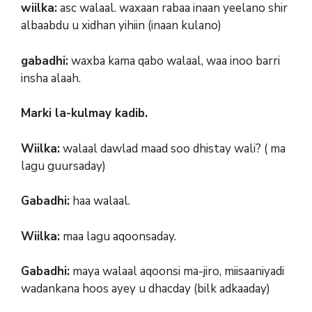
wiilka:
asc walaal. waxaan rabaa inaan yeelano shir
albaabdu u xidhan yihiin (inaan kulano)
gabadhi:
waxba kama qabo walaal, waa inoo barri
insha alaah.
Marki la-kulmay kadib.
Wiilka:
walaal dawlad maad soo dhistay wali? ( ma
lagu guursaday)
Gabadhi:
haa walaal.
Wiilka:
maa lagu aqoonsaday.
Gabadhi:
maya walaal aqoonsi ma-jiro, miisaaniyadi
wadankana hoos ayey u dhacday (bilk adkaaday)