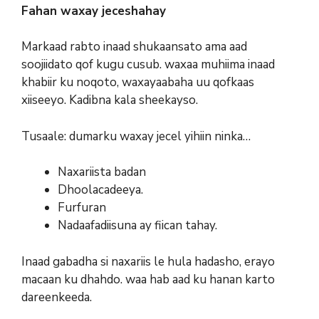
Fahan waxay jeceshahay
Markaad rabto inaad shukaansato ama aad
soojiidato qof kugu cusub. waxaa muhiima inaad
khabiir ku noqoto, waxayaabaha uu qofkaas
xiiseeyo. Kadibna kala sheekayso.
Tusaale: dumarku waxay jecel yihiin ninka…
Naxariista badan
Dhoolacadeeya.
Furfuran
Nadaafadiisuna ay fiican tahay.
Inaad gabadha si naxariis le hula hadasho, erayo
macaan ku dhahdo. waa hab aad ku hanan karto
dareenkeeda.