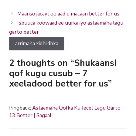
Maanso jacayl oo aad u macaan better for us
Isbuuca koowaad ee uurka iyo astaamaha lagu
garto better
arrimaha xidhiidhka
2 thoughts on “Shukaansi
qof kugu cusub – 7
xeeladood better for us”
Pingback:
Astaamaha Qofka Ku Jecel Lagu Garto
13 Better | Sagaal