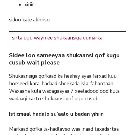
xiriir
sidoo kale akhriso
sirta ugu wayn ee shukaansiga dumarka
Sidee loo sameeyaa shukaansi qof kugu
cusub
wait please
Shukaansiga qofkaad ka heshay ayaa farxad kuu
horseedi kara, hadaad sheekada isla-fahantaan.
Waxaana kula wadagaayaa 7 xeeladood ood kula
wadaagi karto shukaansi qof ugu cusub.
Isticmaal hadalo su’aalo u badan yihiin
Markaad qofka la-hadlayso waa inaad taxadartaa.