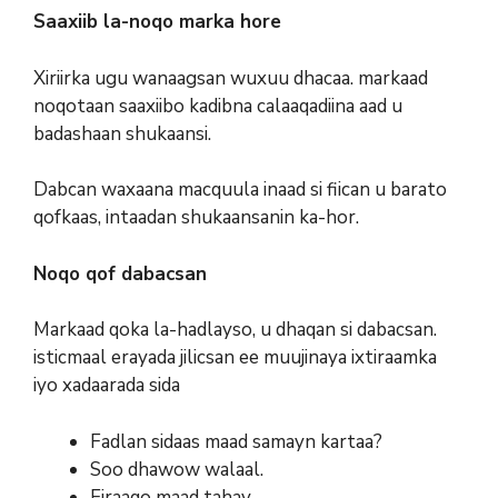
Saaxiib la-noqo marka hore
Xiriirka ugu wanaagsan wuxuu dhacaa. markaad
noqotaan saaxiibo kadibna calaaqadiina aad u
badashaan shukaansi.
Dabcan waxaana macquula inaad si fiican u barato
qofkaas, intaadan shukaansanin ka-hor.
Noqo qof dabacsan
Markaad qoka la-hadlayso, u dhaqan si dabacsan.
isticmaal erayada jilicsan ee muujinaya ixtiraamka
iyo xadaarada sida
Fadlan sidaas maad samayn kartaa?
Soo dhawow walaal.
Firaaqo maad tahay.