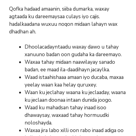
Qofka hadaad amaanin, siiba dumarka, waxay
agtaada ku dareemaysaa culays iyo cajis.
hadalkaadana wuxuu noqon midaan lahayn wax
dhadhan ah.
Dhoolacadayntaadu waxay dawo u tahay
xanuuno badan oon gudaha ka dareemayo.
Waxaa tahay midaan naawilayay sanado
badan, ee maad ila-daadihayn jacaylka.
Waad istaahishaaa amaan iyo ducaba, maxaa
yeelay waan kaa helay quruxey.
Waan ku jeclahay waana ku jeclaaday, waana
ku jeclaan doonaa intaan dunida joogo.
Waad ku mahadsan tahay inaad isoo
dhawaysay, waxaad tahay hormuudki
noloshayda.
Waxaa jira labo xilli oon rabo inaad adiga oo