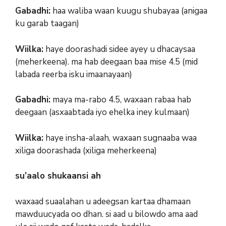
Gabadhi:
haa waliba waan kuugu shubayaa (anigaa
ku garab taagan)
Wiilka:
haye doorashadi sidee ayey u dhacaysaa
(meherkeena). ma hab deegaan baa mise 4.5 (mid
labada reerba isku imaanayaan)
Gabadhi:
maya ma-rabo 4.5, waxaan rabaa hab
deegaan (asxaabtada iyo ehelka iney kulmaan)
Wiilka:
haye insha-alaah, waxaan sugnaaba waa
xiliga doorashada (xiliga meherkeena)
su’aalo shukaansi ah
waxaad suaalahan u adeegsan kartaa dhamaan
mawduucyada oo dhan. si aad u bilowdo ama aad