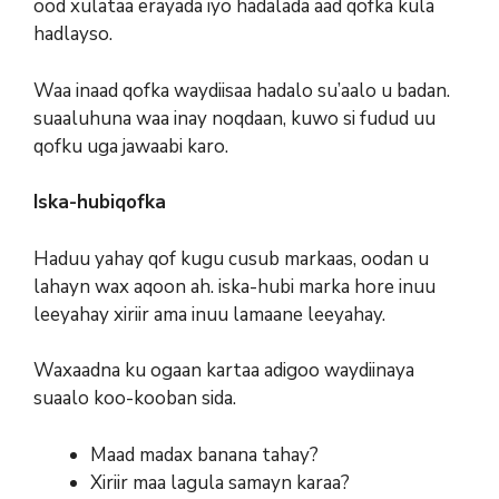
ood xulataa erayada iyo hadalada aad qofka kula
hadlayso.
Waa inaad qofka waydiisaa hadalo su’aalo u badan.
suaaluhuna waa inay noqdaan, kuwo si fudud uu
qofku uga jawaabi karo.
Iska-hubiqofka
Haduu yahay qof kugu cusub markaas, oodan u
lahayn wax aqoon ah. iska-hubi marka hore inuu
leeyahay xiriir ama inuu lamaane leeyahay.
Waxaadna ku ogaan kartaa adigoo waydiinaya
suaalo koo-kooban sida.
Maad madax banana tahay?
Xiriir maa lagula samayn karaa?