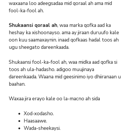
waxaana loo adeegsadaa mid qoraal ah ama mid
fool-ka-fool ah.
Shukaansi qoraal ah
, waa marka qofka aad ka
heshay ka xishoonayso. ama ay jiraan duruufo kale
oon kuu saamaxaynin. inaad qofkaas hadal toos ah
ugu sheegato dareenkaada.
Shukaansi fool-ka-fool ah, waa midka aad qofka si
toos ah ula-hadasho. adigoo muujinaya
dareenkaada. Waana mid geesinimo iyo dhiiranaan u
baahan.
Waxaa jira erayo kale oo la-macno ah sida
Xod-xodasho.
Haasaawe.
Wada-sheekaysi.