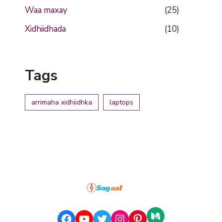
Waa maxay
(25)
Xidhiidhada
(10)
Tags
arrimaha xidhiidhka
laptops
Medium
Facebook
YouTube
Twitter
Instagram
Pinterest