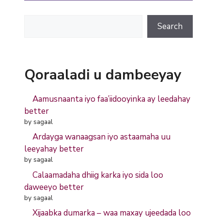
Search
Search
Qoraaladi u dambeeyay
Aamusnaanta iyo faa’iidooyinka ay leedahay
better
by sagaal
Ardayga wanaagsan iyo astaamaha uu
leeyahay better
by sagaal
Calaamadaha dhiig karka iyo sida loo
daweeyo better
by sagaal
Xijaabka dumarka – waa maxay ujeedada loo