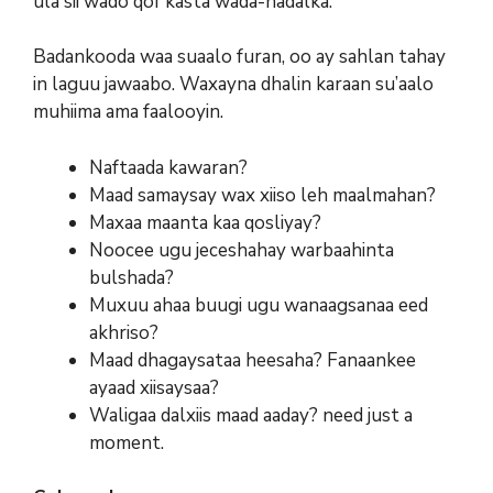
ula sii wado qof kasta wada-hadalka.
Badankooda waa suaalo furan, oo ay sahlan tahay
in laguu jawaabo. Waxayna dhalin karaan su’aalo
muhiima ama faalooyin.
Naftaada kawaran?
Maad samaysay wax xiiso leh maalmahan?
Maxaa maanta kaa qosliyay?
Noocee ugu jeceshahay warbaahinta
bulshada?
Muxuu ahaa buugi ugu wanaagsanaa eed
akhriso?
Maad dhagaysataa heesaha? Fanaankee
ayaad xiisaysaa?
Waligaa dalxiis maad aaday? need just a
moment.