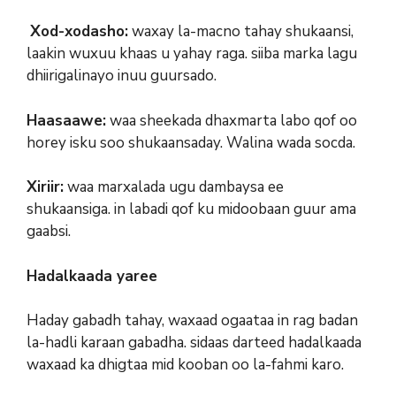
Xod-xodasho:
waxay la-macno tahay shukaansi,
laakin wuxuu khaas u yahay raga. siiba marka lagu
dhiirigalinayo inuu guursado.
Haasaawe:
waa sheekada dhaxmarta labo qof oo
horey isku soo shukaansaday. Walina wada socda.
Xiriir:
waa marxalada ugu dambaysa ee
shukaansiga. in labadi qof ku midoobaan guur ama
gaabsi.
Hadalkaada yaree
Haday gabadh tahay, waxaad ogaataa in rag badan
la-hadli karaan gabadha. sidaas darteed hadalkaada
waxaad ka dhigtaa mid kooban oo la-fahmi karo.