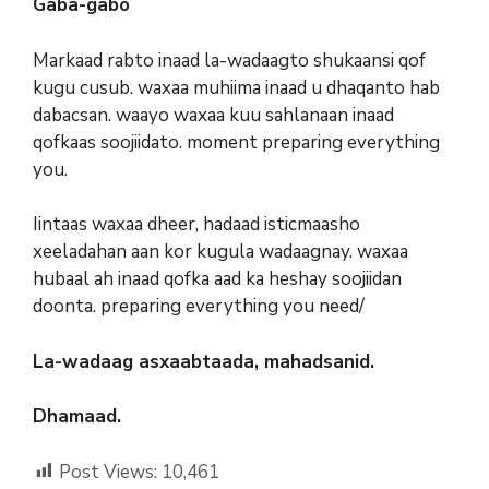
Gaba-gabo
Markaad rabto inaad la-wadaagto shukaansi qof
kugu cusub. waxaa muhiima inaad u dhaqanto hab
dabacsan. waayo waxaa kuu sahlanaan inaad
qofkaas soojiidato. moment preparing everything
you.
Iintaas waxaa dheer, hadaad isticmaasho
xeeladahan aan kor kugula wadaagnay. waxaa
hubaal ah inaad qofka aad ka heshay soojiidan
doonta. preparing everything you need/
La-wadaag asxaabtaada, mahadsanid.
Dhamaad.
Post Views:
10,461