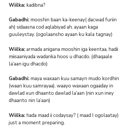
Wiilka:
kadibna?
Gabadhi:
mooshin baan ka-keenay( dacwad furiin
ah) sidaasna cod aqlabiyad ah. ayaan kaga
guuleystay. (ogolaansho ayaan ku kala tagnay)
Wiilka:
armada anigana mooshin iga keentaa, hadii
miisaaniyada wadanka hoos u dhacdo. (dhaqaale
la’aan igu dhacdo)
Gabadhi:
maya waxaan kuu samayn mudo kordhin
(waan kuu samrayaa). waayo waxaan ogaaday in
dawlad xun dhaanto dawlad la’aan (nin xun iney
dhaanto nin la’aan)
Wiilka:
hada maad ii codaysay? ( maad I ogolaatay)
just a moment preparing.